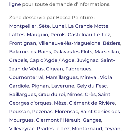
ligne
pour toute demande d’informations.
Zone desservie par Bocca Peinture :
Montpellier
,
Sète
,
Lunel
,
La Grande Motte
,
Lattes
,
Mauguio
,
Perols
,
Castelnau-Le-Lez
,
Frontignan
,
Villeneuve-lès-Maguelone
,
Béziers
,
Balaruc-les-Bains
,
Palavas les Flots
,
Marseillan
,
Grabels
,
Cap d’Agde / Agde
,
Juvignac
,
Saint-
Jean de Védas
,
Gigean
,
Fabregues
,
Cournonterral
,
Marsillargues
,
Mireval
,
Vic la
Gardiole
,
Pignan
,
Laverune
,
Gely du Fesc
,
Baillargues
,
Grau du roi
,
Nîmes
,
Crès
,
Saint
Georges d’orques
,
Mèze
,
Clément de Rivière
,
Poussan
,
Pezenas
,
Florensac
,
Saint Geniès des
Mourgues
,
Clermont l’Hérault
,
Ganges
,
Villeveyrac
,
Prades-le-Lez
,
Montarnaud
,
Teyran
,